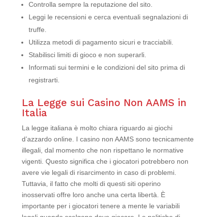
Controlla sempre la reputazione del sito.
Leggi le recensioni e cerca eventuali segnalazioni di
truffe.
Utilizza metodi di pagamento sicuri e tracciabili.
Stabilisci limiti di gioco e non superarli.
Informati sui termini e le condizioni del sito prima di
registrarti.
La Legge sui Casino Non AAMS in
Italia
La legge italiana è molto chiara riguardo ai giochi
d’azzardo online. I casino non AAMS sono tecnicamente
illegali, dal momento che non rispettano le normative
vigenti. Questo significa che i giocatori potrebbero non
avere vie legali di risarcimento in caso di problemi.
Tuttavia, il fatto che molti di questi siti operino
inosservati offre loro anche una certa libertà. È
importante per i giocatori tenere a mente le variabili