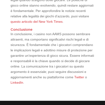
legali quando scelgono dove giocare. Le politiche di
gioco online stanno evolvendo, quindi restare aggiornati
è fondamentale. Per approfondire le notizie recenti
relative alla legalità dei giochi d’azzardo, puoi visitare
questo articolo del New York Times
.
Conclusione
In conclusione, i casino non AAMS possono sembrare
attraenti, ma comportano significativi rischi legali e di
sicurezza. È fondamentale che i giocatori comprendano
le implicazioni legali e adottino misure di protezione per
garantire un’esperienza di gioco sicura. Essere informati
e responsabili è la chiave quando si decide di giocare
online. La comunicazione tra i giocatori su questo
argomento è essenziale; puoi seguire discussioni e
aggiornamenti anche su piattaforme come
Twitter
o
LinkedIn
.