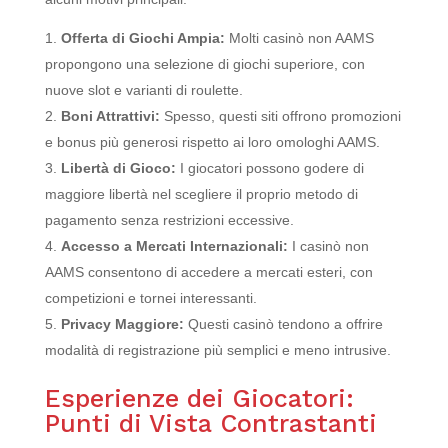
Offerta di Giochi Ampia:
Molti casinò non AAMS
propongono una selezione di giochi superiore, con
nuove slot e varianti di roulette.
Boni Attrattivi:
Spesso, questi siti offrono promozioni
e bonus più generosi rispetto ai loro omologhi AAMS.
Libertà di Gioco:
I giocatori possono godere di
maggiore libertà nel scegliere il proprio metodo di
pagamento senza restrizioni eccessive.
Accesso a Mercati Internazionali:
I casinò non
AAMS consentono di accedere a mercati esteri, con
competizioni e tornei interessanti.
Privacy Maggiore:
Questi casinò tendono a offrire
modalità di registrazione più semplici e meno intrusive.
Esperienze dei Giocatori:
Punti di Vista Contrastanti