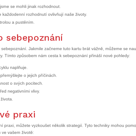
jsme se mohli jinak rozhodnout.
 každodenní rozhodnutí ovlivňují naše životy.
trolou a pustěním.
ro sebepoznání
o sebepoznání. Jakmile začneme tuto kartu brát vážně, můžeme se nau
livy. Tímto způsobem nám cesta k sebepoznání přináší nové pohledy:
cyklu naplňuje.
 přemýšlejte o jejich příčinách.
snost o svých pocitech.
řed negativními vlivy.
života.
vé praxi
nní praxi, můžete vyzkoušet několik strategií. Tyto techniky mohou pomo
u ve vašem životě: