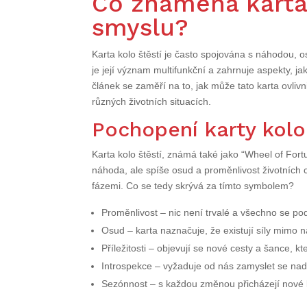
Co znamená karta 
smyslu?
Karta kolo štěstí je často spojována s náhodou, os
je její význam multifunkční a zahrnuje aspekty, ja
článek se zaměří na to, jak může tato karta ovliv
různých životních situacích.
Pochopení karty kolo
Karta kolo štěstí, známá také jako “Wheel of Fort
náhoda, ale spíše osud a proměnlivost životních c
fázemi. Co se tedy skrývá za tímto symbolem?
Proměnlivost – nic není trvalé a všechno se 
Osud – karta naznačuje, že existují síly mimo naš
Příležitosti – objevují se nové cesty a šance, kt
Introspekce – vyžaduje od nás zamyslet se na
Sezónnost – s každou změnou přicházejí nové l