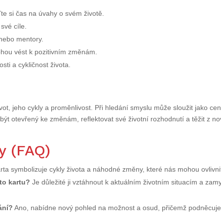
e si čas na úvahy o svém životě.
své cíle.
 nebo mentory.
 mohou vést k pozitivním změnám.
osti a cykličnost života.
vot, jeho cykly a proměnlivost. Při hledání smyslu může sloužit jako ce
 být otevřený ke změnám, reflektovat své životní rozhodnutí a těžit z n
y (FAQ)
ta symbolizuje cykly života a náhodné změny, které nás mohou ovlivni
uto kartu?
Je důležité ji vztáhnout k aktuálním životním situacím a zamy
ání?
Ano, nabídne nový pohled na možnost a osud, přičemž podněcuj