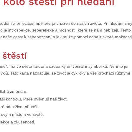
kolo štěstí při hledání
udem a příležitostmi, které přicházejí do našich životů. Při hledání sm
ko je introspekce, sebereflexe a možnosti, které se nám nabízejí. Tento
nit naše cesty k sebepoznání a jak může pomoci odhalit skryté možnosti
 štěstí
une”, má ve světě tarotu a ezoteriky univerzální symboliku. Není to jen
yklů. Tato karta naznačuje, že život je cyklický a vše prochází různými
podléhá změnám.
i kontrolu, které ovlivňují náš život.
eré nám život přináší.
d svým místem ve světě.
ekce a zkušenosti.