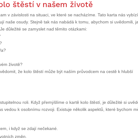
olo štěstí v našem životě
am v závislosti na situaci, ve které se nacházíme. Tato karta nás vybízí
ňují naše osudy. Stejně tak nás nabádá k tomu, abychom si uvědomili, j
 Je důležité se zamyslet nad těmito otázkami:
?
?
l/a?
vém životě?
ědomit, že kolo štěstí může být naším průvodcem na cestě k hlubší
upitelnou roli. Když přemýšlíme o kartě kolo štěstí, je důležité si uvěd
s vedou k osobnímu rozvoji. Existuje několik aspektů, které bychom mě
m, i když se zdají nečekané.
životních změn.