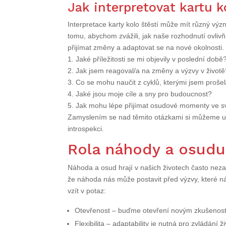
Jak interpretovat kartu k
Interpretace karty kolo štěstí může mít různý význ
tomu, abychom zvážili, jak naše rozhodnutí ovliv
přijímat změny a adaptovat se na nové okolnosti.
1. Jaké příležitosti se mi objevily v poslední době
2. Jak jsem reagoval/a na změny a výzvy v životě
3. Co se mohu naučit z cyklů, kterými jsem proše
4. Jaké jsou moje cíle a sny pro budoucnost?
5. Jak mohu lépe přijímat osudové momenty ve s
Zamyslením se nad těmito otázkami si můžeme uv
introspekci.
Rola náhody a osudu
Náhoda a osud hrají v našich životech často nezast
že náhoda nás může postavit před výzvy, které ná
vzít v potaz:
Otevřenost – buďme otevření novým zkušenoste
Flexibilita – adaptability je nutná pro zvládání 