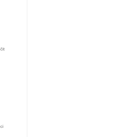
čit
ci