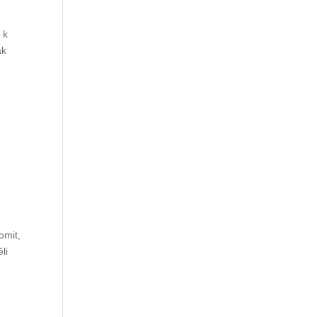
 k
ak
omit,
li