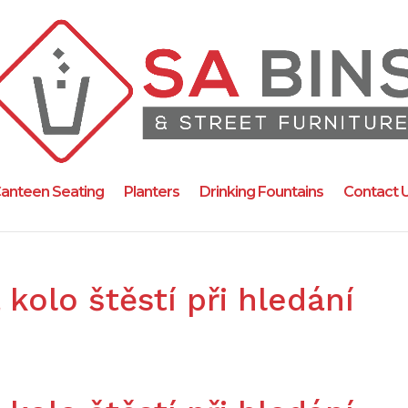
anteen Seating
Planters
Drinking Fountains
Contact 
kolo štěstí při hledání