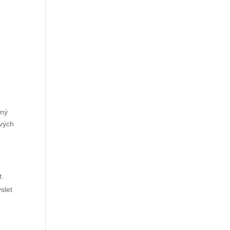
nný
ových
t.
slet
e