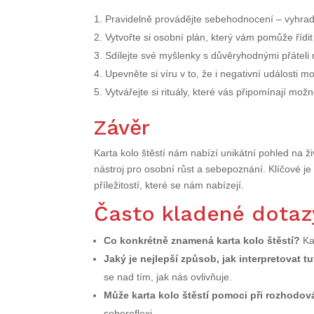
Pravidelně provádějte sebehodnocení – vyhraďt
Vytvořte si osobní plán, který vám pomůže řídit 
Sdílejte své myšlenky s důvěryhodnými přáteli
Upevněte si víru v to, že i negativní události
Vytvářejte si rituály, které vás připomínají možn
Závěr
Karta kolo štěstí nám nabízí unikátní pohled na ži
nástroj pro osobní růst a sebepoznání. Klíčové je
příležitostí, které se nám nabízejí.
Často kladené dotaz
Co konkrétně znamená karta kolo štěstí?
Kar
Jaký je nejlepší způsob, jak interpretovat t
se nad tím, jak nás ovlivňuje.
Může karta kolo štěstí pomoci při rozhodov
sebereflexi.