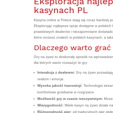
Eksploracja najle
kasynach PL
Kasyna online w Polsce stają się coraz bardziej 
Eksplorując najlepsze opcje dostępne w polskich
prawdziwych dealerów i niezapomniane doświadcz
które możesz znaleźć w polskich kasynach, a takż
Dlaczego warto grać
Gry na żywo to doskonały sposób na wprowadzen
dla których warto rozważyć te gry:
Interakcja z dealerem:
Gry na żywo pozwalają 
realizm i emocje.
Wysoka jakość transmisji:
Technologia strea
komfortowe grzebanie w rozgrywce.
Możliwość gry w czasie rzeczywistym:
Możes
Wiarygodność:
Wiele kasyn na żywo działa na
Różnorodność gier:
od tradycyjnych gier sto