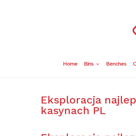
Home
Bins
Benches
C
Eksploracja najle
kasynach PL