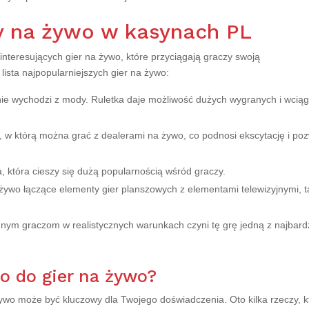
ry na żywo w kasynach PL
nteresujących gier na żywo, które przyciągają graczy swoją
ista najpopularniejszych gier na żywo:
nie wychodzi z mody. Ruletka daje możliwość dużych wygranych i wcią
, w którą można grać z dealerami na żywo, co podnosi ekscytację i po
a, która cieszy się dużą popularnością wśród graczy.
wo łączące elementy gier planszowych z elementami telewizyjnymi, t
nym graczom w realistycznych warunkach czyni tę grę jedną z najbardz
o do gier na żywo?
wo może być kluczowy dla Twojego doświadczenia. Oto kilka rzeczy, k