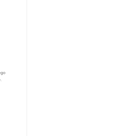
ego
.