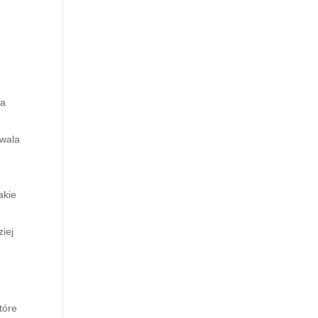
ga
zwala
akie
iej
tóre