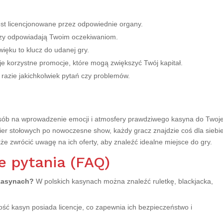
est licencjonowane przez odpowiednie organy.
 czy odpowiadają Twoim oczekiwaniom.
ięku to klucz do udanej gry.
e korzystne promocje, które mogą zwiększyć Twój kapitał.
razie jakichkolwiek pytań czy problemów.
osób na wprowadzenie emocji i atmosfery prawdziwego kasyna do Twoj
er stołowych po nowoczesne show, każdy gracz znajdzie coś dla siebie
e zwrócić uwagę na ich oferty, aby znaleźć idealne miejsce do gry.
e pytania (FAQ)
 kasynach?
W polskich kasynach można znaleźć ruletkę, blackjacka,
ść kasyn posiada licencje, co zapewnia ich bezpieczeństwo i