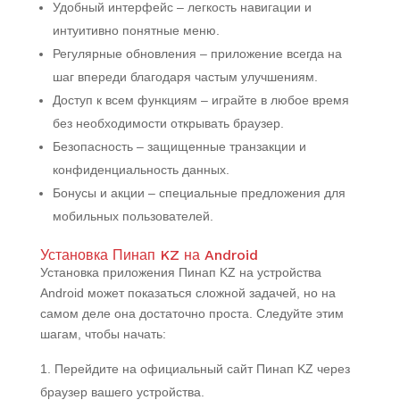
Удобный интерфейс – легкость навигации и
интуитивно понятные меню.
Регулярные обновления – приложение всегда на
шаг впереди благодаря частым улучшениям.
Доступ к всем функциям – играйте в любое время
без необходимости открывать браузер.
Безопасность – защищенные транзакции и
конфиденциальность данных.
Бонусы и акции – специальные предложения для
мобильных пользователей.
Установка Пинап KZ на Android
Установка приложения Пинап KZ на устройства
Android может показаться сложной задачей, но на
самом деле она достаточно проста. Следуйте этим
шагам, чтобы начать:
Перейдите на официальный сайт Пинап KZ через
браузер вашего устройства.