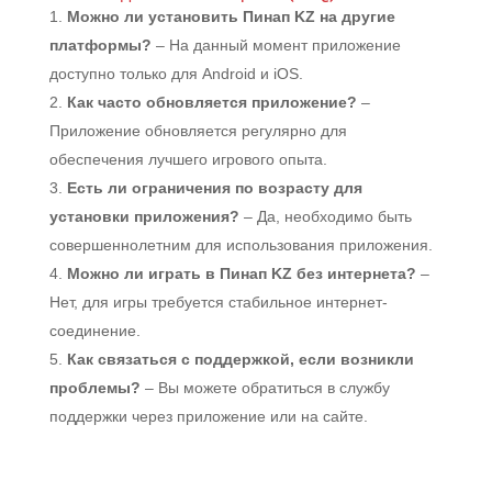
Можно ли установить Пинап KZ на другие
платформы?
– На данный момент приложение
доступно только для Android и iOS.
Как часто обновляется приложение?
–
Приложение обновляется регулярно для
обеспечения лучшего игрового опыта.
Есть ли ограничения по возрасту для
установки приложения?
– Да, необходимо быть
совершеннолетним для использования приложения.
Можно ли играть в Пинап KZ без интернета?
–
Нет, для игры требуется стабильное интернет-
соединение.
Как связаться с поддержкой, если возникли
проблемы?
– Вы можете обратиться в службу
поддержки через приложение или на сайте.