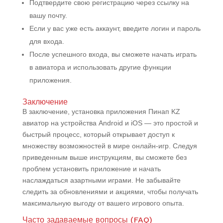
Подтвердите свою регистрацию через ссылку на
вашу почту.
Если у вас уже есть аккаунт, введите логин и пароль
для входа.
После успешного входа, вы сможете начать играть
в авиатора и использовать другие функции
приложения.
Заключение
В заключение, установка приложения Пинап KZ
авиатор на устройства Android и iOS — это простой и
быстрый процесс, который открывает доступ к
множеству возможностей в мире онлайн-игр. Следуя
приведенным выше инструкциям, вы сможете без
проблем установить приложение и начать
наслаждаться азартными играми. Не забывайте
следить за обновлениями и акциями, чтобы получать
максимальную выгоду от вашего игрового опыта.
Часто задаваемые вопросы (FAQ)