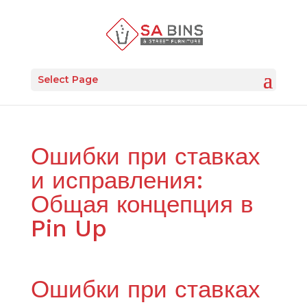
Select Page
Ошибки при ставках
и исправления:
Общая концепция в
Pin Up
Ошибки при ставках