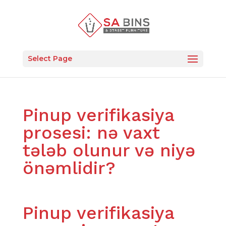
Select Page
Pinup verifikasiya
prosesi: nə vaxt
tələb olunur və niyə
önəmlidir?
Pinup verifikasiya