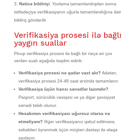
Nəticə bildirişi
: Yoxlama tamamlandıqdan sonra
istifadəçiyə verifikasiyanın uğurla tamamlandığına dair
bildiriş göndərilir.
Verifikasiya prosesi ilə bağlı
yaygın suallar
Pinup verifikasiya prosesi ilə bağlı bir neçə ən çox
verilən sualı aşağıda təqdim edirik:
Verifikasiya prosesi nə qədər vaxt alır?
Adətən,
verifikasiya prosesi 24-48 saat ərzində tamamlanır.
Verifikasiya üçün hansı sənədlər lazımdır?
Pasport, sürücülük vəsiqəsi və ya digər şəxsiyyət
sənədi tələb olunur.
Hesabımın verifikasiyası uğursuz olarsa nə
etməliyəm?
Əgər verifikasiyanız qəbul edilməsə,
səbəbləri öyrənmək üçün müştəri dəstəyi ilə əlaqə
saxlayın.